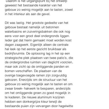
Daarom is het uitgangspunt bij het ontwerp
geweest het bestaande karakter van het
gebouw zo weinig mogelijk aan te tasten, zowel
in het interieur als aan de gevel.
Dit was lastig. Het grootste gedeelte van het
gebouw bestaat namelijk uit betonnen
waterbasins en zuiveringsbakken die ook nog
eens voor een groot deel ondergronds liggen.
Ieder gat dat hierin gemaakt moet worden kost
dagen zaagwerk. Eigenlijk alleen de centrale
hal leek op het eerste gezicht bruikbaar als
bedrijfsruimte. De oplossing lag in het op een
strategische plek plaatsen van twee patio’s, die
de ondergrondse ruimten van daglicht voorzien,
maar ook zicht op de omliggende panden en
bomen verschaffen. De plaatsen van de
overige toegevoegde ramen zijn zorgvuldig
gekozen. Enerzijds om de structuur van het
gebouw zo weinig mogelijk aan te tasten en om
zwaar breek- hakwerk te besparen, anderzijds
om het omliggende groen zo goed mogelijk in
te kaderen. De nieuwe aluminium kozijnen
hebben een donkergrijze kleur terwijl de
bestaande puien zijn vervangen door hagelwitte