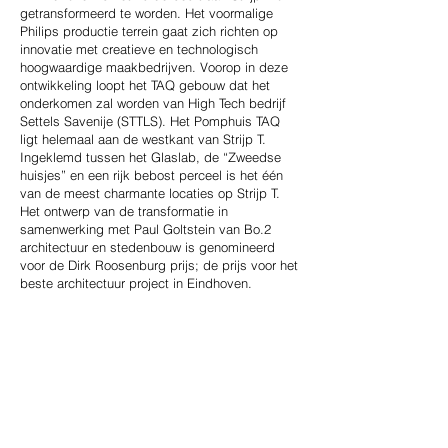
getransformeerd te worden. Het voormalige
Philips productie terrein gaat zich richten op
innovatie met creatieve en technologisch
hoogwaardige maakbedrijven. Voorop in deze
ontwikkeling loopt het TAQ gebouw dat het
onderkomen zal worden van High Tech bedrijf
Settels Savenije (STTLS). Het Pomphuis TAQ
ligt helemaal aan de westkant van Strijp T.
Ingeklemd tussen het Glaslab, de “Zweedse
huisjes” en een rijk bebost perceel is het één
van de meest charmante locaties op Strijp T.
Het ontwerp van de transformatie in
samenwerking met Paul Goltstein van Bo.2
architectuur en stedenbouw is genomineerd
Concept step 7
voor de Dirk Roosenburg prijs; de prijs voor het
beste architectuur project in Eindhoven.