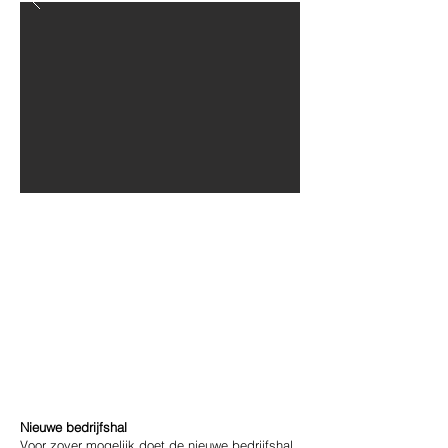
Nieuwe bedrijfshal
Voor zover mogelijk doet de nieuwe bedrijfshal