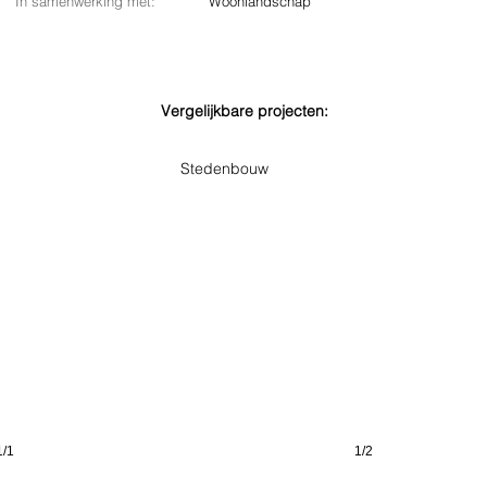
In samenwerking met:
Woonlandschap
Vergelijkbare projecten:
St. Barbara
Alexian
Duisburg
Neuss
Stedenbouw
(DE)
(DE)
1/1
1/2