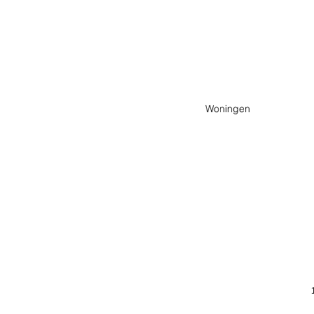
Stadskade
Tilburg
Woningen
(NL)