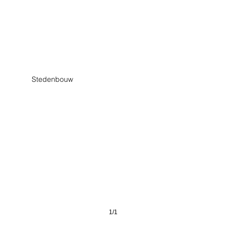
er Quartier Neuss
Stedenbouw
1/1